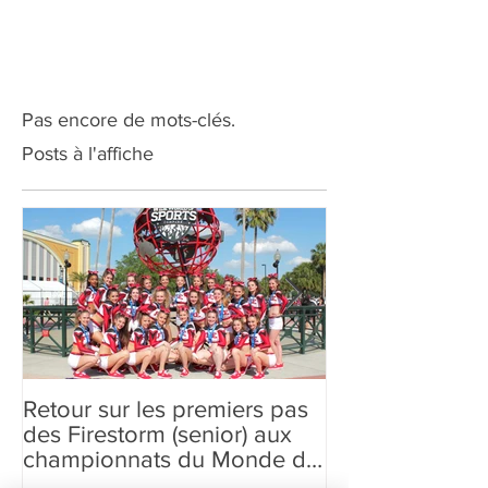
Pas encore de mots-clés.
Posts à l'affiche
Retour sur les premiers pas
Les Fire Queen
des Firestorm (senior) aux
Queen Elisabet
championnats du Monde de
Cheerleading 2018 à